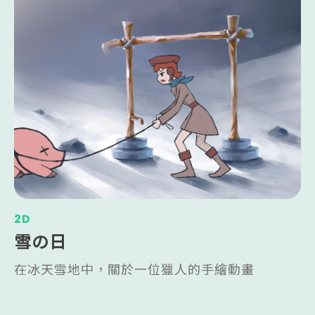
孝心。這個故事揭示了台灣葬禮的文化特色，並
探討了無關人士的無私敬意。
2D
雪の日
在冰天雪地中，關於一位獵人的手繪動畫