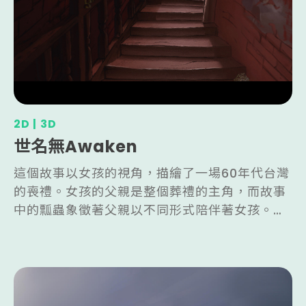
2D | 3D
世名無Awaken
這個故事以女孩的視角，描繪了一場60年代台灣
的喪禮。女孩的父親是整個葬禮的主角，而故事
中的瓢蟲象徵著父親以不同形式陪伴著女孩。夢
境中出現的瓢蟲也呼應了民俗中「托夢」的意
念，父親擔心著留在世間的女兒。角色的配置展
現了不同的人格表現，阿姨背後的貪婪和阿伯背
後的自私。孝女白琴的出現代表了真誠的慈悲，
與親戚們相比，她無關的旁人卻展現了更真摯的